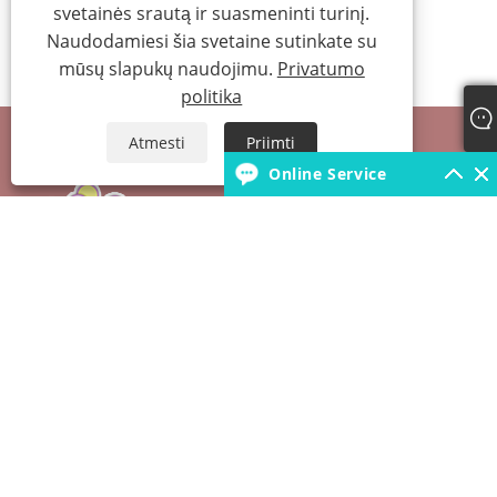
svetainės srautą ir suasmeninti turinį.
Naudodamiesi šia svetaine sutinkate su
mūsų slapukų naudojimu.
Privatumo
politika
Atmesti
Priimti
Online Service
+86-18931392546
borunfactory@163.com
Autoriaus teisės © 2022 China Hebei Xiongxian Borun Latex