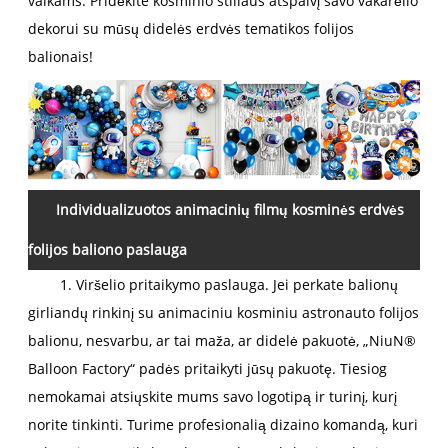
vaikams. Pridėkite kosminio stiliaus atspalvį savo vakarėlio
dekorui su mūsų didelės erdvės tematikos folijos
balionais!
Individualizuotos animacinių filmų kosminės erdvės
folijos baliono paslauga
1. Viršelio pritaikymo paslauga. Jei perkate balionų
girliandų rinkinį su animaciniu kosminiu astronauto folijos
balionu, nesvarbu, ar tai maža, ar didelė pakuotė, „NiuN®
Balloon Factory“ padės pritaikyti jūsų pakuotę. Tiesiog
nemokamai atsiųskite mums savo logotipą ir turinį, kurį
norite tinkinti. Turime profesionalią dizaino komandą, kuri