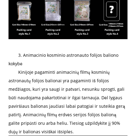
3. Animacinio kosminio astronauto folijos baliono
kokybė
Kinijoje pagaminti animacinių filmų kosminių
astronautų folijos balionai yra pagaminti iš folijos
medžiagos, kuri yra saugi ir patvari, nesunku sprogti, gali
būti naudojama pakartotinai ir ilgai tarnauja. Dėl lygaus
paviršiaus balionas jaučiasi labai patogiai ir suteikia gerą
patirtį. Animacinių filmų erdvės serijos folijos balioną
galite pripūsti oru arba heliu. Tiesiog užpildykite jį 90%
dujų ir balionas visiškai išsiplės.