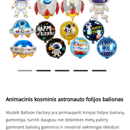
Animacinis kosminis astronauto folijos balionas
NiuN® Balloon Factory yra pirmaujanti Kinijos folijos balionų
gamintoja, turinti daugiau nei dešimties metų patirtį
gaminant balionų gaminius ir neseniai sėkmingai išleidusi