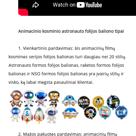
Animacinio kosminio astronauto folijos baliono tipai
1. Vienkartinis pardavimas: šis animacinių filmų
kosminės serijos folijos balionas turi daugiau nei 20 stilių.
Astronauto formos folijos balionas, raketos formos folijos
balionas ir NSO formos folijos balionas yra įvairių stilių ir
visko, ką labai mėgsta pasauliniai klientai.
2. Mažos pakuotės pardavimas: animacinių filmų