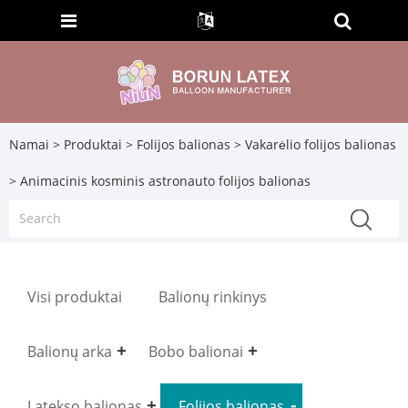
Namai
>
Produktai
>
Folijos balionas
>
Vakarėlio folijos balionas
> Animacinis kosminis astronauto folijos balionas
Visi produktai
Balionų rinkinys
Balionų arka
Bobo balionai
Latekso balionas
Folijos balionas