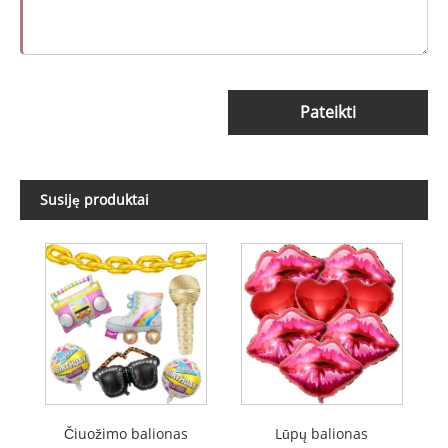
Pateikti
Susiję produktai
Čiuožimo balionas
Lūpų balionas