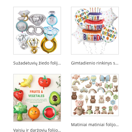
Sužadėtuvių žiedo folijos balionas
Gimtadienio rinkinys su folijos balionu
Matiniai matiniai folijos balionai
Vaisių ir daržovių folijos balionai