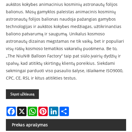
aukštos kokybės animacinius kosminių astronautų folijos
balionus. Mūsų gamyklos paleistas animacinis kosminių
astronautų folijos balionas naudoja pažangias gamybos
technologijas ir aukštos kokybės medžiagas, užtikrinančias
baliono patvarumą ir saugumą. Unikalus kosmoso
astronautų dizainas mėgstamas ne tik vaikų, bet ir populiari
visų rūšių kosmoso tematikos vakarėlių puošmena. Be to,
„The NiuN® Balloon Factory“ taip pat siūlo įvairių dydžių ir
spalvų, kad atitiktų skirtingų klientų poreikius. Siekdami
sėkmingai parduoti viso pasaulio šalyse, išlaikėme ISO9000,
CPC, CE, RSL ir kitus atitikties testus.
Siųsti užklausą
Facebook
X
WhatsApp
Pinterest
LinkedIn
Share
Prekės aprašymas