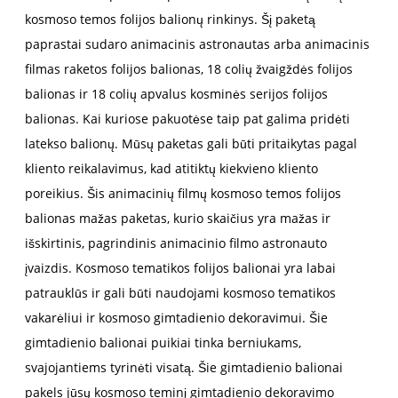
kosmoso temos folijos balionų rinkinys. Šį paketą
paprastai sudaro animacinis astronautas arba animacinis
filmas raketos folijos balionas, 18 colių žvaigždės folijos
balionas ir 18 colių apvalus kosminės serijos folijos
balionas. Kai kuriose pakuotėse taip pat galima pridėti
latekso balionų. Mūsų paketas gali būti pritaikytas pagal
kliento reikalavimus, kad atitiktų kiekvieno kliento
poreikius. Šis animacinių filmų kosmoso temos folijos
balionas mažas paketas, kurio skaičius yra mažas ir
išskirtinis, pagrindinis animacinio filmo astronauto
įvaizdis. Kosmoso tematikos folijos balionai yra labai
patrauklūs ir gali būti naudojami kosmoso tematikos
vakarėliui ir kosmoso gimtadienio dekoravimui. Šie
gimtadienio balionai puikiai tinka berniukams,
svajojantiems tyrinėti visatą. Šie gimtadienio balionai
pakels jūsų kosmoso teminį gimtadienio dekoravimo