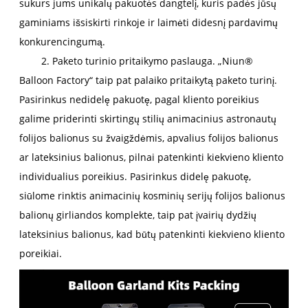
sukurs jums unikalų pakuotės dangtelį, kuris padės jūsų
gaminiams išsiskirti rinkoje ir laimėti didesnį pardavimų
konkurencingumą.
2. Paketo turinio pritaikymo paslauga. „Niun®
Balloon Factory“ taip pat palaiko pritaikytą paketo turinį.
Pasirinkus nedidelę pakuotę, pagal kliento poreikius
galime priderinti skirtingų stilių animacinius astronautų
folijos balionus su žvaigždėmis, apvalius folijos balionus
ar lateksinius balionus, pilnai patenkinti kiekvieno kliento
individualius poreikius. Pasirinkus didelę pakuotę,
siūlome rinktis animacinių kosminių serijų folijos balionus
balionų girliandos komplekte, taip pat įvairių dydžių
lateksinius balionus, kad būtų patenkinti kiekvieno kliento
poreikiai.