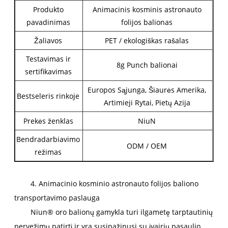
Produkto
Animacinis kosminis astronauto
pavadinimas
folijos balionas
Žaliavos
PET / ekologiškas rašalas
Testavimas ir
8g Punch balionai
sertifikavimas
Europos Sąjunga, Šiaurės Amerika,
Bestseleris rinkoje
Artimieji Rytai, Pietų Azija
Prekės ženklas
NiuN
Bendradarbiavimo
ODM / OEM
režimas
4. Animacinio kosminio astronauto folijos baliono
transportavimo paslauga
Niun® oro balionų gamykla turi ilgametę tarptautinių
pervežimų patirtį ir yra susipažinusi su įvairių pasaulio