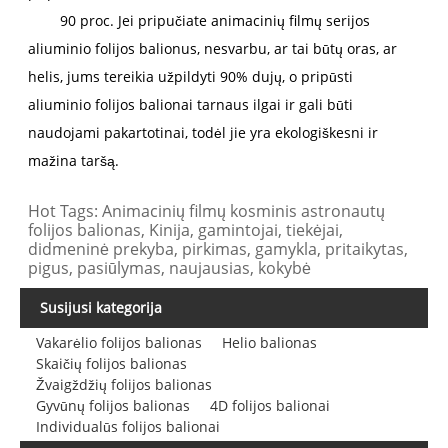
90 proc. Jei pripučiate animacinių filmų serijos
aliuminio folijos balionus, nesvarbu, ar tai būtų oras, ar
helis, jums tereikia užpildyti 90% dujų, o pripūsti
aliuminio folijos balionai tarnaus ilgai ir gali būti
naudojami pakartotinai, todėl jie yra ekologiškesni ir
mažina taršą.
Hot Tags: Animacinių filmų kosminis astronautų
folijos balionas, Kinija, gamintojai, tiekėjai,
didmeninė prekyba, pirkimas, gamykla, pritaikytas,
pigus, pasiūlymas, naujausias, kokybė
Susijusi kategorija
Vakarėlio folijos balionas
Helio balionas
Skaičių folijos balionas
Žvaigždžių folijos balionas
Gyvūnų folijos balionas
4D folijos balionai
Individualūs folijos balionai