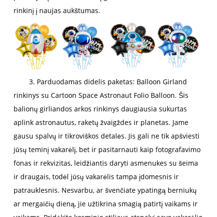
rinkinį į naujas aukštumas.
3. Parduodamas didelis paketas: Balloon Girland
rinkinys su Cartoon Space Astronaut Folio Balloon. Šis
balionų girliandos arkos rinkinys daugiausia sukurtas
aplink astronautus, raketų žvaigždes ir planetas. Jame
gausu spalvų ir tikroviškos detalės. Jis gali ne tik apšviesti
jūsų teminį vakarėlį, bet ir pasitarnauti kaip fotografavimo
fonas ir rekvizitas, leidžiantis daryti asmenukes su šeima
ir draugais, todėl jūsų vakarėlis tampa įdomesnis ir
patrauklesnis. Nesvarbu, ar švenčiate ypatingą berniukų
ar mergaičių dieną, jie užtikrina smagią patirtį vaikams ir